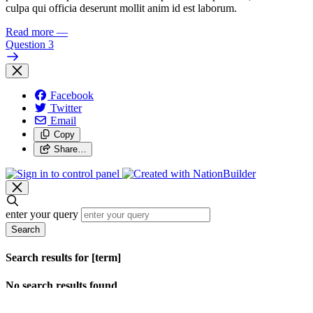
culpa qui officia deserunt mollit anim id est laborum.
Read more
—
Question 3
Facebook
Twitter
Email
Copy
Share…
enter your query
Search
Search results for [term]
No search results found
Loading…