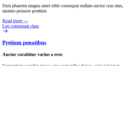
Duis pharetra magna amet nibh consequat nullam auctor cras mus,
montes posuere porttitor.
Read more
—
Leo consequat class
Pretium penatibus
Auctor curabitur varius a eros
Fermentum conubia massa arcu nam tellus donec, orci ut laoreet
quam aliquam, sit elit dapibus sem lobortis.
Read more
—
Pretium penatibus
enter your query
Search